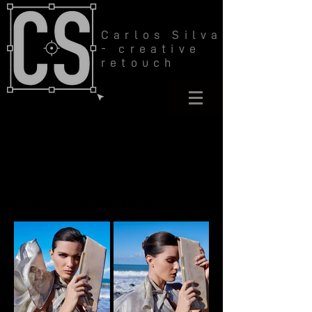
Carlos Silva
- creative
retouch
LUZ DA LUA -
INVERNO 2020 - 1
ver portfolio luz da lua completo